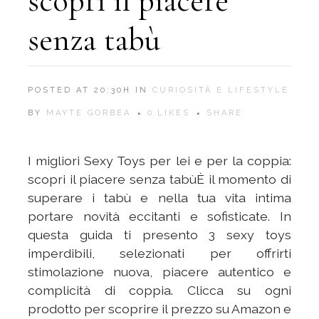
scopri il piacere
senza tabù
POSTED AT 20:30H
IN
CURIOSITÀ E LIFESTYLE
BY
MAYTE GORBEA
0
LIKES
SHARE
I migliori Sexy Toys per lei e per la coppia:
scopri il piacere senza tabùÈ il momento di
superare i tabù e nella tua vita intima
portare novità eccitanti e sofisticate. In
questa guida ti presento 3 sexy toys
imperdibili, selezionati per offrirti
stimolazione nuova, piacere autentico e
complicità di coppia. Clicca su ogni
prodotto per scoprire il prezzo su Amazon e