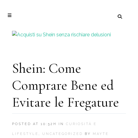
Shein: Come
Comprare Bene ed
Evitare le Fregature
POSTED AT 10:52H
IN
CURIOSITÀ E
LIFESTYLE
,
UNCATEGORIZED
BY
MAYTE