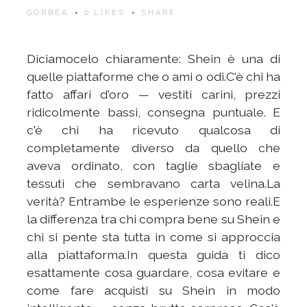
GORBEA
0
LIKES
SHARE
Diciamocelo chiaramente: Shein è una di
quelle piattaforme che o ami o odi.C'è chi ha
fatto affari d'oro — vestiti carini, prezzi
ridicolmente bassi, consegna puntuale. E
c'è chi ha ricevuto qualcosa di
completamente diverso da quello che
aveva ordinato, con taglie sbagliate e
tessuti che sembravano carta velina.La
verità? Entrambe le esperienze sono reali.E
la differenza tra chi compra bene su Shein e
chi si pente sta tutta in come si approccia
alla piattaforma.In questa guida ti dico
esattamente cosa guardare, cosa evitare e
come fare acquisti su Shein in modo