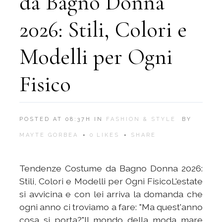
da Bagno Donna
2026: Stili, Colori e
Modelli per Ogni
Fisico
POSTED AT 08:37H
IN
FASHION & STYLE
BY
MAYTE GORBEA
0
LIKES
SHARE
Tendenze Costume da Bagno Donna 2026:
Stili, Colori e Modelli per Ogni FisicoL'estate
si avvicina e con lei arriva la domanda che
ogni anno ci troviamo a fare: "Ma quest'anno
cosa si porta?"Il mondo della moda mare