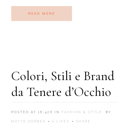
READ MORE
Colori, Stili e Brand
da Tenere d’Occhio
POSTED AT 16:42H
IN
FASHION & STYLE
BY
MAYTE GORBEA
0
LIKES
SHARE