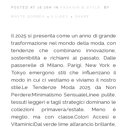
POSTED AT 16:26H
IN
FASHION & STYLE
BY
MAYTE GORBEA
0
LIKES
SHARE
Il 2025 si presenta come un anno di grande
trasformazione nel mondo della moda, con
tendenze che combinano innovazione,
sostenibilità e richiami al passato. Dalle
passerelle di Milano, Parigi, New York e
Tokyo emergono stili che influenzano il
modo in cui ci vestiamo e viviamo il nostro
stile.Le Tendenze Moda 2025 da Non
Perdere:Minimalismo SensualeLinee pulite,
tessuti leggeri e tagli strategici dominano le
collezioni primavera/estate. Meno è
meglio, ma con classe.Colori Accesi e
VitaminiciDal verde lime all’arancio brillante,