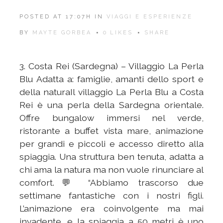
POSTED AT 17:07H
IN
VIAGGI E ESPERIENZE
BY
MAYTE GORBEA
0
LIKES
SHARE
3. Costa Rei (Sardegna) – Villaggio La Perla
Blu Adatta a: famiglie, amanti dello sport e
della naturaIl villaggio La Perla Blu a Costa
Rei è una perla della Sardegna orientale.
Offre bungalow immersi nel verde,
ristorante a buffet vista mare, animazione
per grandi e piccoli e accesso diretto alla
spiaggia. Una struttura ben tenuta, adatta a
chi ama la natura ma non vuole rinunciare al
comfort.💬 “Abbiamo trascorso due
settimane fantastiche con i nostri figli.
L’animazione era coinvolgente ma mai
invadente, e la spiaggia a 50 metri è uno