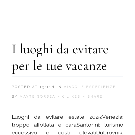
I luoghi da evitare
per le tue vacanze
POSTED AT 15:11H
IN
VIAGGI E ESPERIENZE
BY
MAYTE GORBEA
0
LIKES
SHARE
Luoghi da evitare estate 2025:Venezia:
troppo affollata e caraSantorini: turismo
eccessivo e costi elevatiDubrovnik: