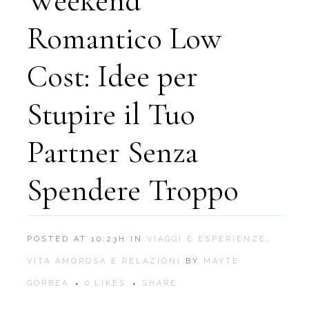
Weekend
Romantico Low
Cost: Idee per
Stupire il Tuo
Partner Senza
Spendere Troppo
POSTED AT 10:23H
IN
VIAGGI E ESPERIENZE
,
VITA AMOROSA E RELAZIONI
BY
MAYTE
GORBEA
0
LIKES
SHARE