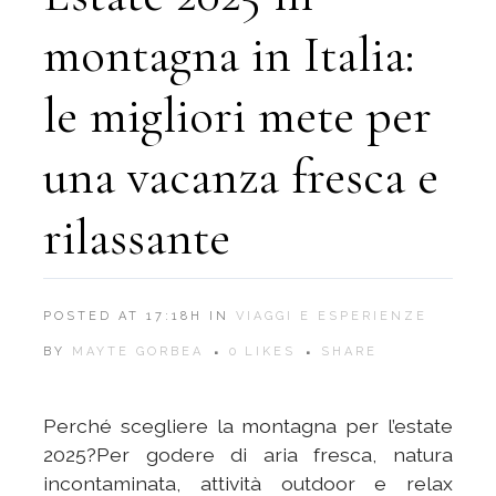
montagna in Italia:
le migliori mete per
una vacanza fresca e
rilassante
POSTED AT 17:18H
IN
VIAGGI E ESPERIENZE
BY
MAYTE GORBEA
0
LIKES
SHARE
Perché scegliere la montagna per l’estate
2025?Per godere di aria fresca, natura
incontaminata, attività outdoor e relax