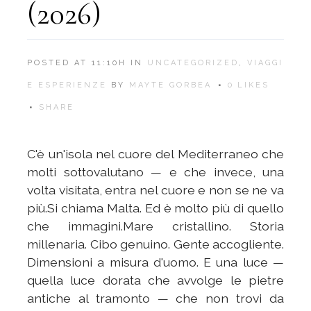
(2026)
POSTED AT 11:10H
IN
UNCATEGORIZED
,
VIAGGI
E ESPERIENZE
BY
MAYTE GORBEA
0
LIKES
SHARE
C'è un'isola nel cuore del Mediterraneo che
molti sottovalutano — e che invece, una
volta visitata, entra nel cuore e non se ne va
più.Si chiama Malta. Ed è molto più di quello
che immagini.Mare cristallino. Storia
millenaria. Cibo genuino. Gente accogliente.
Dimensioni a misura d'uomo. E una luce —
quella luce dorata che avvolge le pietre
antiche al tramonto — che non trovi da