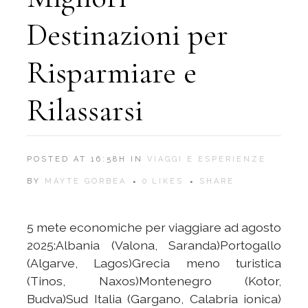
Destinazioni per
Risparmiare e
Rilassarsi
POSTED AT 16:58H
IN
VIAGGI E ESPERIENZE
BY
MAYTE GORBEA
0
LIKES
SHARE
5 mete economiche per viaggiare ad agosto
2025:Albania (Valona, Saranda)Portogallo
(Algarve, Lagos)Grecia meno turistica
(Tinos, Naxos)Montenegro (Kotor,
Budva)Sud Italia (Gargano, Calabria ionica)