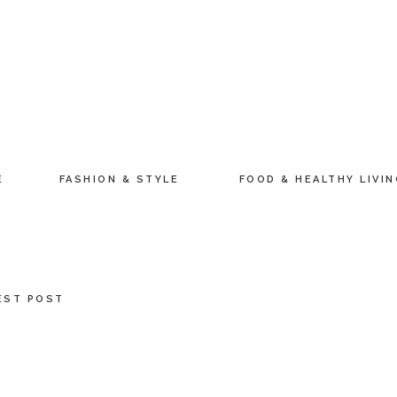
E
FASHION & STYLE
FOOD & HEALTHY LIVI
EST POST