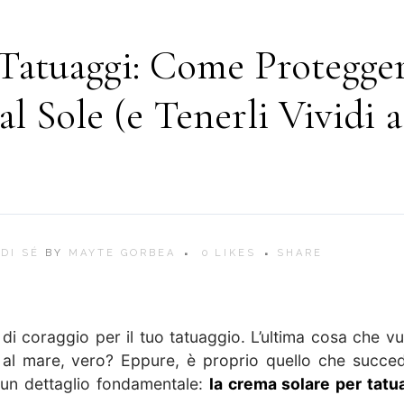
Tatuaggi: Come Protegge
al Sole (e Tenerli Vividi a
DI SÉ
BY
MAYTE GORBEA
0
LIKES
SHARE
 di coraggio per il tuo tatuaggio. L’ultima cosa che vu
 al mare, vero? Eppure, è proprio quello che succe
 un dettaglio fondamentale:
la crema solare per tatu