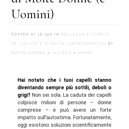
Uomini)
POSTED AT 18:39H
IN
BELLEZZA E CURA DI
SÉ
,
SALUTE E VITALITÀ
,
UNCATEGORIZED
BY
MAYTE GORBEA
0
LIKES
SHARE
Hai notato che i tuoi capelli stanno
diventando sempre più sottili, deboli o
grigi?
Non sei sola. La caduta dei capelli
colpisce milioni di persone – donne
comprese – e può avere un forte
impatto sull’autostima. Fortunatamente,
oggi esistono soluzioni scientificamente