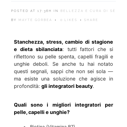
POSTED AT 17:36H
IN
BELLEZZA E CURA DI SÉ
BY
MAYTE GORBEA
0
LIKES
SHARE
Stanchezza, stress, cambio di stagione
e dieta sbilanciata
: tutti fattori che si
riflettono su pelle spenta, capelli fragili e
unghie deboli. Se anche tu hai notato
questi segnali, sappi che non sei sola —
ma esiste una soluzione che agisce in
profondità:
gli integratori beauty
.
Quali sono i migliori integratori per
pelle, capelli e unghie?
Biotina (Vitamina B7)